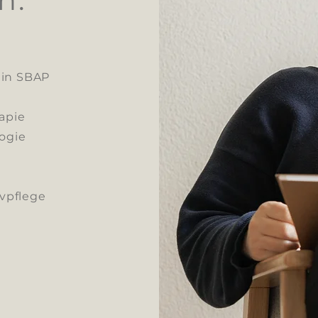
tin SBAP
apie
ogie
ivpflege