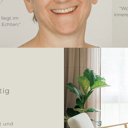
."
"Wo
inner
 liegt im
 Echten."
tig
.
kt und