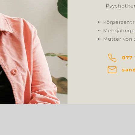
Psychother
Körperzentr
Mehrjährige
Mutter von 
077 
san