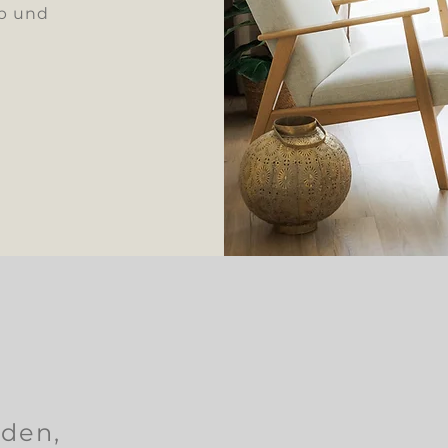
ab und
eden,