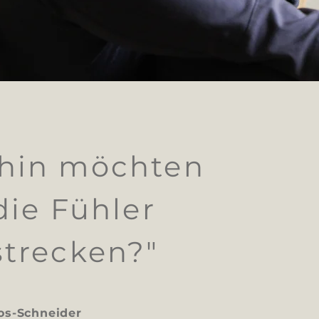
hin möchten
die Fühler
strecken?"
os-Schneider