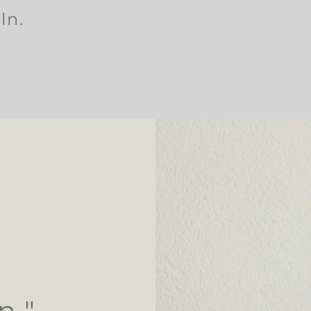
ln.
n."